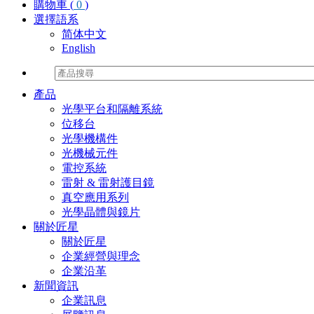
購物車 (
0
)
選擇語系
简体中文
English
產品
光學平台和隔離系統
位移台
光學機構件
光機械元件
電控系統
雷射 & 雷射護目鏡
真空應用系列
光學晶體與鏡片
關於匠星
關於匠星
企業經營與理念
企業沿革
新聞資訊
企業訊息