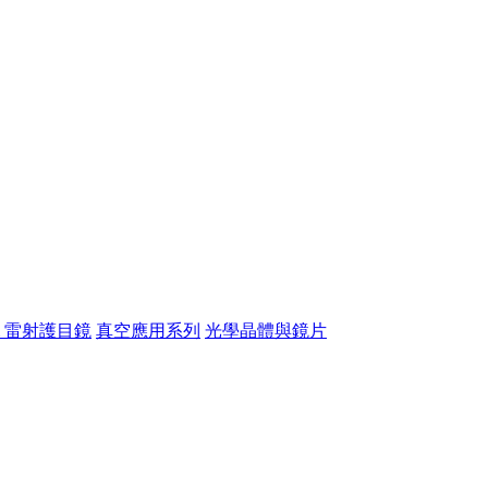
& 雷射護目鏡
真空應用系列
光學晶體與鏡片