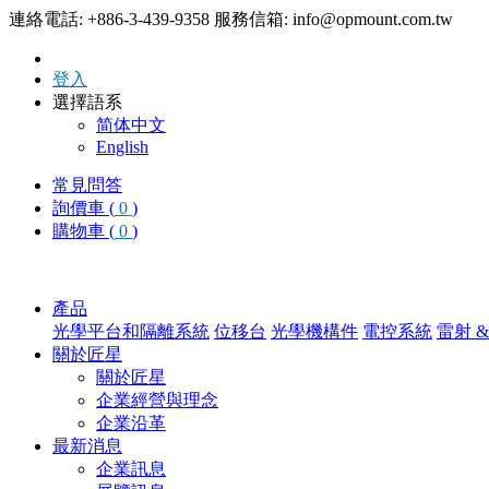
連絡電話: +886-3-439-9358
服務信箱: info@opmount.com.tw
登入
選擇語系
简体中文
English
常見問答
詢價車 (
0
)
購物車 (
0
)
產品
光學平台和隔離系統
位移台
光學機構件
電控系統
雷射 
關於匠星
關於匠星
企業經營與理念
企業沿革
最新消息
企業訊息